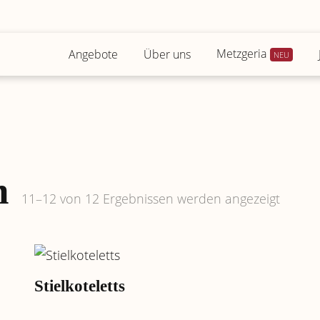
Metzgeria
Angebote
Über uns
h
11–12 von 12 Ergebnissen werden angezeigt
Stielkoteletts