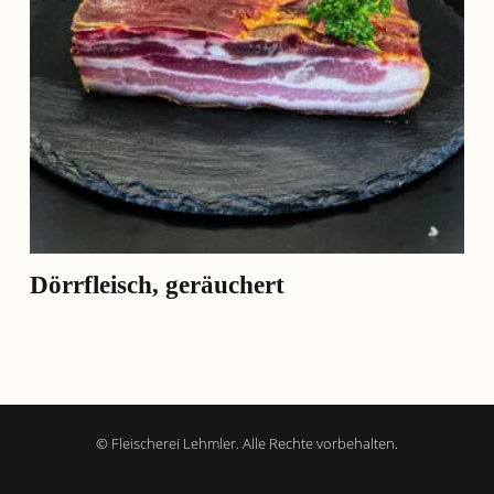
Dörrfleisch, geräuchert
Dieses
Produkt
weist
mehrere
©
Fleischerei Lehmler. Alle Rechte vorbehalten.
Varianten
auf.